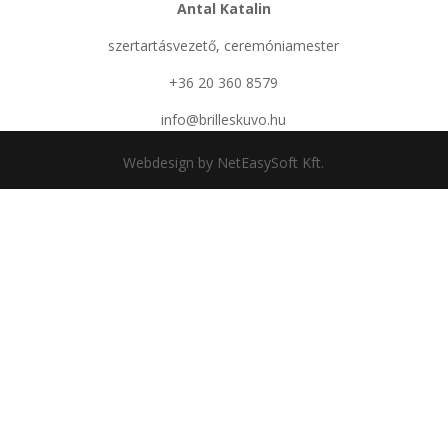
Antal Katalin
szertartásvezető, ceremóniamester
+36 20 360 8579
info@brilleskuvo.hu
Webdesign by NetEasySoft Kft.