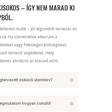
ISOKOS – ÍGY NEM MARAD KI
PBÓL.
tlenen múlik – jól átgondolt tervezés és
zá. Ha szeretnétek elkerülni a
eteket vagy felesleges költségeket,
üvő tervező segédletet, mely
emes elintézni az esküvő előtt.
gtervezett esküvői ütemterv?
megmutatom hogyan csináld!