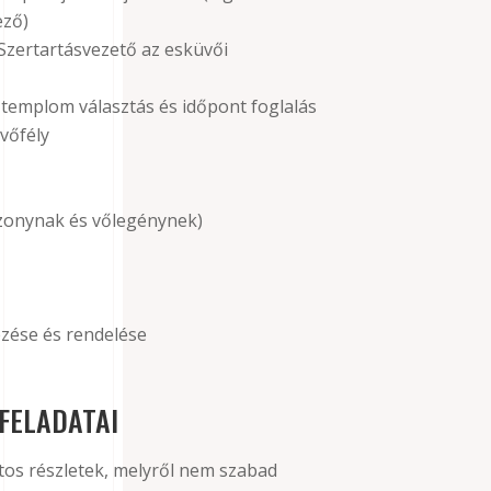
ező)
zertartásvezető az esküvői
 templom választás és időpont foglalás
vőfély
zonynak és vőlegénynek)
zése és rendelése
FELADATAI
tos részletek, melyről nem szabad