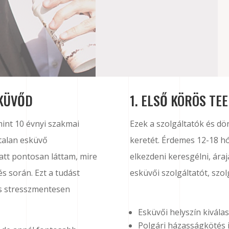
SKÜVŐD
1. ELSŐ KÖRÖS TE
int 10 évnyi szakmai
Ezek a szolgáltatók és d
mtalan esküvő
keretét. Érdemes 12-18 hó
latt pontosan láttam, mire
elkezdeni keresgélni, áraj
s során. Ezt a tudást
esküvői szolgáltatót, szo
és stresszmentesen
Esküvői helyszín kiválas
Polgári házasságkötés i