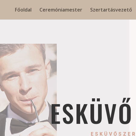
Főoldal
Ceremóniamester
Szertartásvezető
ESKÜVŐ
ESKÜVŐSZER