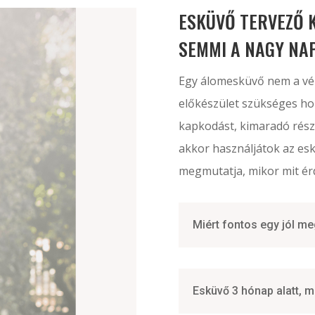
ESKÜVŐ TERVEZŐ K
SEMMI A NAGY NA
Egy álomesküvő nem a véle
előkészület szükséges hoz
kapkodást, kimaradó részl
akkor használjátok az esk
megmutatja, mikor mit érd
Miért fontos egy jól me
Esküvő 3 hónap alatt, 