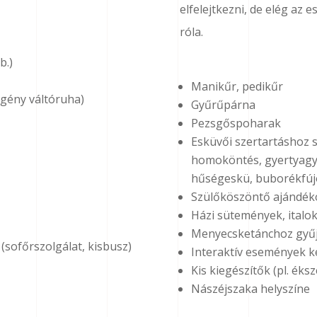
elfelejtkezni, de elég az
róla.
b.)
Manikűr, pedikűr
legény váltóruha)
Gyűrűpárna
Pezsgőspoharak
Esküvői szertartáshoz s
homoköntés, gyertyagyú
hűségeskü, buborékfújó,
Szülőköszöntő ajándék
Házi sütemények, italo
Menyecsketánchoz gyűjtő
sofőrszolgálat, kisbusz)
Interaktív események kel
Kis kiegészítők (pl. éks
Nászéjszaka helyszíne