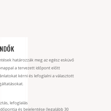
ENDŐK
öntések határozzák meg az egész esküvő
nappal a tervezett időpont előtt
ánlatokat kérni és lefoglalni a választott
lgáltatásokat.
ztás, lefoglalás
dőpontja és bejelentése (legalább 30