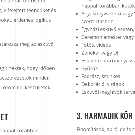
 de annál fontosabb
nappal korábban kötel
, elfelejtett teendőket és
Anyakönyvvezető vagy S
sokat, érdemes logikus
szertartáshoz
Egyházi esküvő esetén,
Ceremóniamester vagy 
határozza meg az esküvő
Fotós, videós
Zenekar vagy DJ
Esküvői ruha (menyass
egít nektek, hogy időben
Gyűrűk
Fodrász, sminkes
, beszerezzetek minden
Dekoráció, virágok
, örömmel készüljetek
Esküvői meghívók terve
3. HARMADIK KÖR 
LET
Finomítások, apró, de fon
hónappal korábban