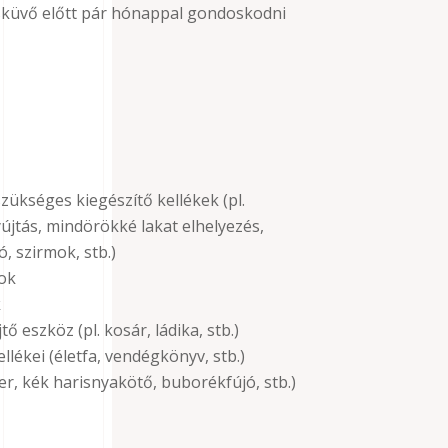
 esküvő előtt pár hónappal gondoskodni
zükséges kiegészítő kellékek (pl.
jtás, mindörökké lakat elhelyezés,
 szirmok, stb.)
ok
k
 eszköz (pl. kosár, ládika, stb.)
lékei (életfa, vendégkönyv, stb.)
zer, kék harisnyakötő, buborékfújó, stb.)