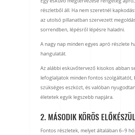
Egy esküvő megtervezése rengeteg apró,
részletből áll. Ha nem szeretnél kapkodást
az utolsó pillanatban szervezett megoldá
sorrendben, lépésről lépésre haladni.
A nagy nap minden egyes apró részlete 
hangulatát.
Az alábbi esküvőtervező kisokos abban s
lefoglaljatok minden fontos szolgáltatót
szükséges eszközt, és valóban nyugodtan
életetek egyik legszebb napjára.
2. MÁSODIK KÖRÖS ELŐKÉSZÜ
Fontos részletek, melyet általában 6–9 