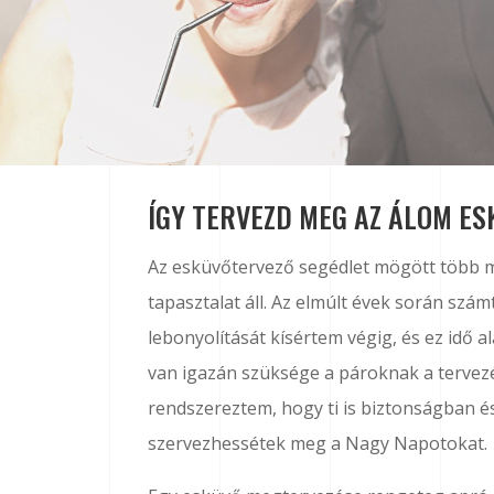
ÍGY TERVEZD MEG AZ ÁLOM E
Az esküvőtervező segédlet mögött több m
tapasztalat áll. Az elmúlt évek során szá
lebonyolítását kísértem végig, és ez idő a
van igazán szüksége a pároknak a tervezé
rendszereztem, hogy ti is biztonságban 
szervezhessétek meg a Nagy Napotokat.