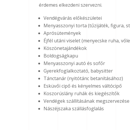
érdemes elkezdeni szervezni.
Vendégvárás előkészületei
Menyasszonyi torta (tűzijáték, figura, st
Aprósütemények
Éjfél utáni viselet (menyecske ruha, vő
Köszönetajándékok
Boldogságkapu
Menyasszonyi autó és sofőr
Gyerekfoglalkoztató, babysitter
Tánctanár (nyitótánc betanításához)
Esküvői cipő és kényelmes váltócipő
Koszorúslány ruhák és kiegészítők
Vendégek szállításának megszervezése (
Nászéjszaka szállásfoglalás