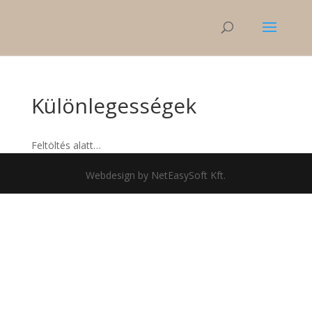
Különlegességek
Feltöltés alatt…
Webdesign by NetEasySoft Kft.