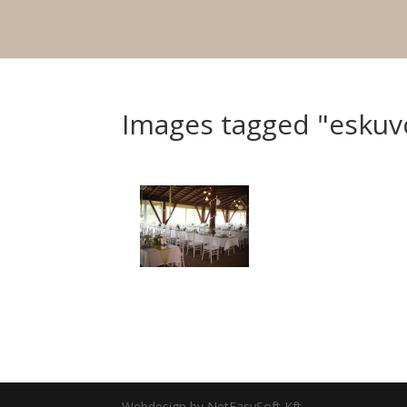
Images tagged "eskuvo
Webdesign by NetEasySoft Kft.