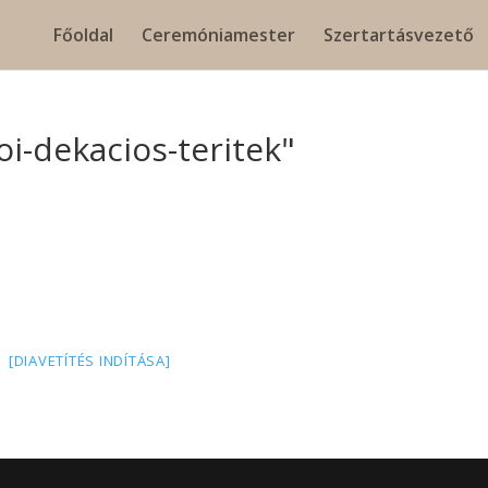
Főoldal
Ceremóniamester
Szertartásvezető
i-dekacios-teritek"
[DIAVETÍTÉS INDÍTÁSA]