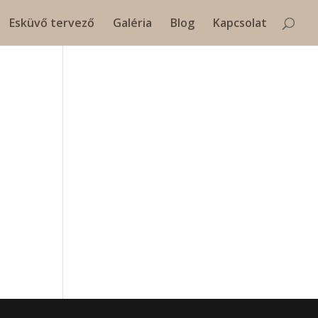
Esküvő tervező
Galéria
Blog
Kapcsolat