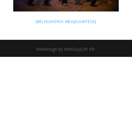
[BÉLYEGKÉPEK MEGJELENÍTÉSE]
Webdesign by NetEasySoft Kft.