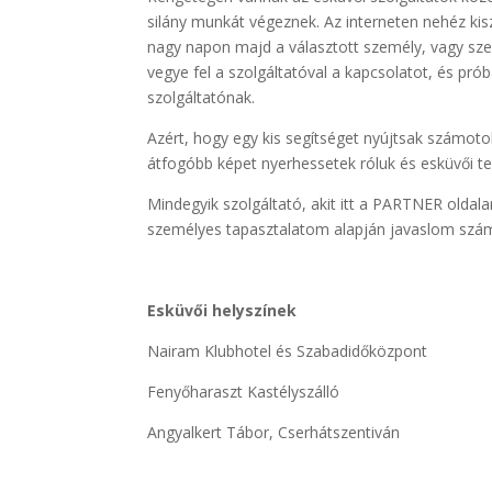
silány munkát végeznek. Az interneten nehéz kis
nagy napon majd a választott személy, vagy sz
vegye fel a szolgáltatóval a kapcsolatot, és pró
szolgáltatónak.
Azért, hogy egy kis segítséget nyújtsak számotokr
átfogóbb képet nyerhessetek róluk és esküvői t
Mindegyik szolgáltató, akit itt a PARTNER old
személyes tapasztalatom alapján javaslom szá
Esküvői helyszínek
Nairam Klubhotel és Szabadidőközpont
Fenyőharaszt Kastélyszálló
Angyalkert Tábor, Cserhátszentiván