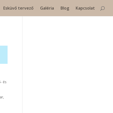
Esküvő tervező
Galéria
Blog
Kapcsolat
ő- és
ar,