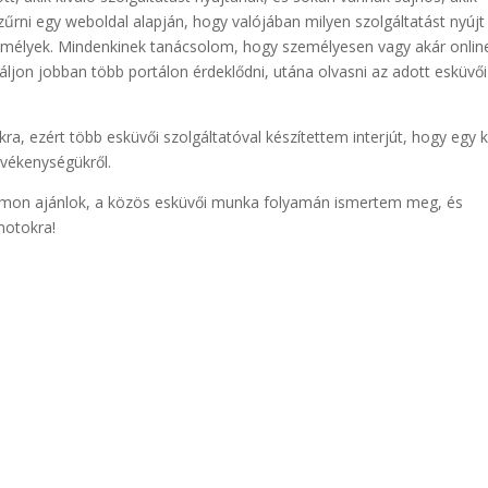
zűrni egy weboldal alapján, hogy valójában milyen szolgáltatást nyújt
emélyek. Mindenkinek tanácsolom, hogy személyesen vagy akár onlin
báljon jobban több portálon érdeklődni, utána olvasni az adott esküvői
a, ezért több esküvői szolgáltatóval készítettem interjút, hogy egy ki
evékenységükről.
alamon ajánlok, a közös esküvői munka folyamán ismertem meg, és
motokra!