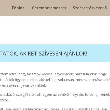
Főoldal
Ceremóniamester
Szertartásvezető
ATÓK, AKIKET SZÍVESEN AJÁNLOK!
ztam létre, hogy lássátok kedves jegyespárok, házasulandók, hogy
t ajánlok figyelmetekbe, akikkel kapcsolatosan, mint szertartásvezet
és szívesen javaslok nektek!
 esküvői szolgáltatókról, legyen az esküvői helyszín, fotós, dj, zenek
ezető.
t, akik kiváló szolgáltatást nyújtanak, és sokan vannak sajnos, akik