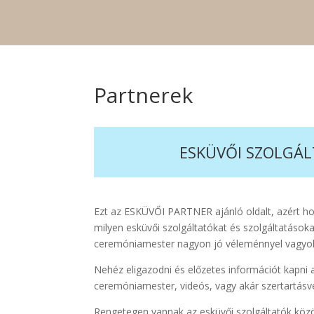
Partnerek
ESKÜVŐI SZOLGÁLT
Ezt az ESKÜVŐI PARTNER ajánló oldalt, azért ho
milyen esküvői szolgáltatókat és szolgáltatásoka
ceremóniamester nagyon jó véleménnyel vagyok 
Nehéz eligazodni és előzetes információt kapni az
ceremóniamester, videós, vagy akár szertartásv
Rengetegen vannak az esküvői szolgáltatók közöt