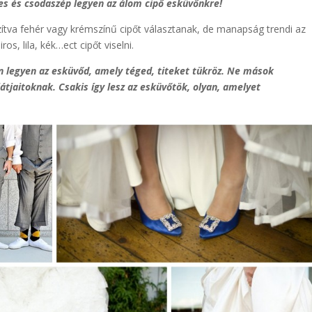
s és csodaszép legyen az álom cipő esküvőnkre!
ítva fehér vagy krémszínű cipőt választanak, de manapság trendi az
s, lila, kék…ect cipőt viselni.
n legyen az esküvőd, amely téged, titeket tükröz. Ne mások
átjaitoknak. Csakis így lesz az esküvőtök, olyan, amelyet