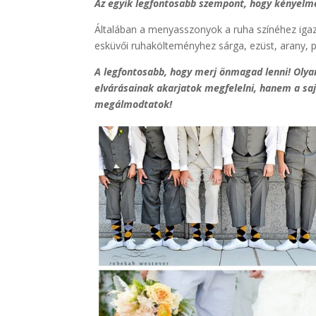
Az egyik legfontosabb szempont, hogy kényelme
Általában a menyasszonyok a ruha színéhez igaz
esküvői ruhakölteményhez sárga, ezüst, arany, piro
A legfontosabb, hogy merj önmagad lenni! Olya
elvárásainak akarjatok megfelelni, hanem a saj
megálmodtatok!