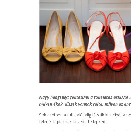
Nagy hangsúlyt fektetünk a tökéletes esküvői l
milyen ékek, díszek vannak rajta, milyen az an
Sok esetben a ruha alól alig látszik ki a cipő, vi
felénél fájdalmak közepette lépked.