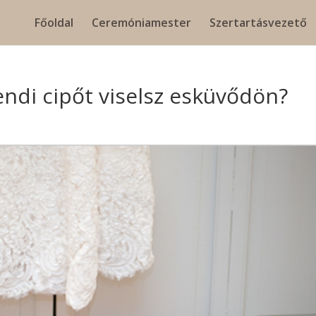
Főoldal
Ceremóniamester
Szertartásvezető
ndi cipőt viselsz esküvődön?