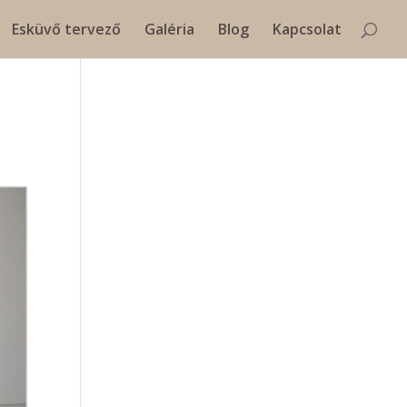
Esküvő tervező
Galéria
Blog
Kapcsolat