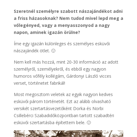
Szeretnél személyre szabott nászajándékot adni
a friss házasoknak? Nem tudod mivel lepd meg a
vőlegényed, vagy a menyasszonyod a nagy
napon, aminek igazán örülne?
Íme egy igazán különleges és személyes esküvői
nászajándék ötlet. 🙂
Nem kell más hozzá, mint 20-30 információ az adott
személyről, személyekről, és ebből egy nagyon
humoros vőfély kollégám, Gárdonyi László vicces
verset, történetet fabrikál!
Most megosztom veletek az egyik nagyon kedves
esküvői párom történetét. Ezt az alább olvasható
versikét szertartásvezetőként Dorka és Norbi
Csillebérci Szabadidőközpontban tartott szabadtéri
esküvői szertartásba építettem bele. 🙂