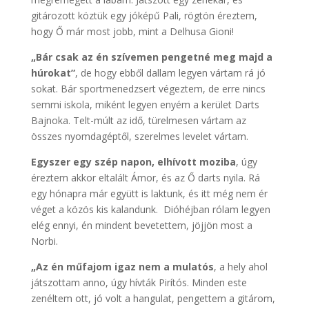
gitározott köztük egy jóképű Pali, rögtön éreztem,
hogy Ő már most jobb, mint a Delhusa Gioni!
„Bár csak az én szívemen pengetné meg majd a
húrokat”
, de hogy ebből dallam legyen vártam rá jó
sokat. Bár sportmenedzsert végeztem, de erre nincs
semmi iskola, miként legyen enyém a kerület Darts
Bajnoka. Telt-múlt az idő, türelmesen vártam az
összes nyomdagéptől, szerelmes levelet vártam.
Egyszer egy szép napon, elhívott moziba
, úgy
éreztem akkor eltalált Ámor, és az Ő darts nyila. Rá
egy hónapra már együtt is laktunk, és itt még nem ér
véget a közös kis kalandunk. Dióhéjban rólam legyen
elég ennyi, én mindent bevetettem, jöjjön most a
Norbi.
„Az én műfajom igaz nem a mulatós
, a hely ahol
játszottam anno, úgy hívták Pirítós. Minden este
zenéltem ott, jó volt a hangulat, pengettem a gitárom,