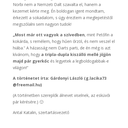
Norbi nem a Nemzeti Dalt szavalta el, hanem a
kezemet kérte meg. Én boldogan igent mondtam,
érkezett a sokadalom, s úgy éreztem a meglepetéstől
megszólalni sem nagyon tudok!
„Most már ott vagyok a szívedben
, mint Petőfin a
kokárda, s remélem, hogy hűen őrzöl, és nem veszel el
hiába.” A házasság nem Darts parti, de én még is azt
kívánom, hogy
a tripla-dupla kiszálló mellé jöjjön
majd pár gyerkőc
és legyetek a legboldogabbak-e
világon!”
A történetet írta: Gárdonyi László (g.lacika73
@freemail.hu)
(A történetben szereplők álnevet viselnek, az esküvői
pár kérésére.) 🙂
Antal Katalin, szertartásvezető