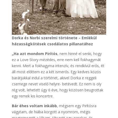
Dorka és Norbi szerelmi története – Emlékül
házasságkötések csodálatos pillanatához
„Ha azt mondom Pirítós
, nem hinné el senki, hogy
ez a Love Story mézédes, erre nem kell fokhagymát
kenni. Mert a fokhagyma intenzív, és rendkívül erős, itt
áll most előttem ez a két ismerős. Egy kedves közös
barátjukkal indul a történet, akivel Dorka e reggeli
csemege nevet viselő helyre- betévedt. Ez nem is oly
rég volt, lehetett úgy 6 éve, hogy közösen beugrottak
egy remek kis koncertre.
Bár éhes voltam inkább
, mégsem egy Pirítósra
vágytam, de hiába korgott a nyomrom, mégis
megremegett a lábam. Játszott egy zenekar, és