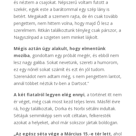
és néztem a csajokat. Népszerű voltam futott a
szekér, egyik este a barátommal egy szép lány is
betért. Megakadt a szemem rajta, de én csak tovább
pengettem, nem hittem volna, hogy majd Ő lesz a
szerelmem. Ritkán találkoztunk tényleg csak párszor, a
Nagyszínpad a szigeten sem minket lájkolt.
Mégis aztán úgy alakult, hogy elmentünk
moziba
, gondoltam egy próbát megér, és ebből nem
lesz nagy galiba. Sokat nevetünk, szereti a humorom,
ez egy nőnél sokat számít és ezt én jól tudom.
Szerenádot nem adtam még, s nem pengettem lantot,
annál többet néztük tv-ben a Dartsot.”
A két fiatalról legyen elég ennyi
, a történet itt nem
ér véget, még csak most kezd teljes lenni. Másfél évre
rá, hogy találkoztak, Dorka és Norbi sétálni indultak.
Sétájuk semmiképp sem volt céltalan, felkeresték
azokat a helyeket, ahol már sokszor jártak boldogan.
„Az egész séta vége a Március 15.-e tér lett
, ahol