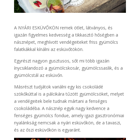
A NYÁRI ESKÜVŐKÖN remek ötlet, látványos, és
igazán figyelmes kedvesség a tikkasztó hőségben a
násznépet, meghívott vendégeiteket friss gyümölcs
falatkákkal kínálni az esküvőtökön.
Egyrészt nagyon gusztusos, sőt mi több igazán
ínycsiklandozó a gyümölcskosár, gyümölcssaslik, és a
gyümölcstál az esküvőn.
Másrészt tudjátok variálni egy kis csokoládé
szökőkúttal is a pálcikára tűzött gyümölcsöket, melyet
a vendégeitek bele tudnak mártani a fenséges
csokoládéba. A násznép egyik nagy kedvence a
fenséges gyümölcs fondue, amely igazi gasztronómiai
nyalánkság nemcsak a nyári esküvőkön, de a tavaszi,
és az őszi esküvőkön is egyaránt.