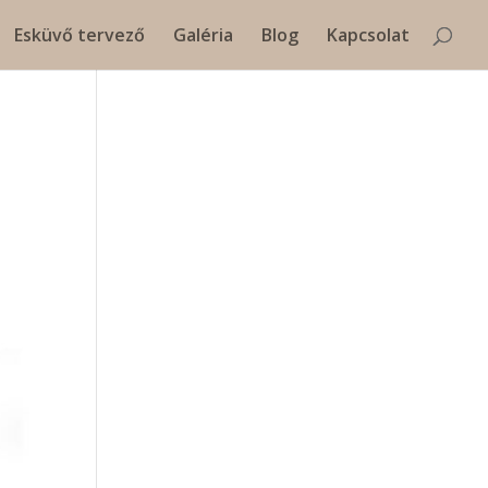
Esküvő tervező
Galéria
Blog
Kapcsolat