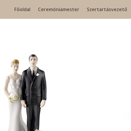
Főoldal
Ceremóniamester
Szertartásvezető