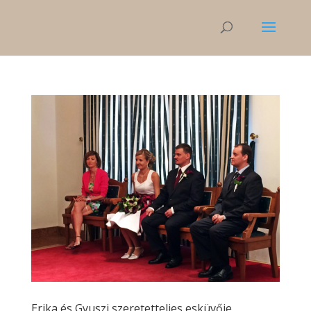
Erika és Gyuszi szeretetteljes esküvője