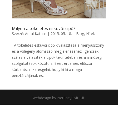
Milyen a tökéletes esküvői cipő?
Szerző:
Antal Katalin
|
2015. 05. 18.
|
Blog
,
Hírek
A tökéletes esküvői cipő kiválasztása a menyasszony
és a vőlegény álomszép megjelenéséhez! Igencsak
széles a választék a cipők tekintetében és a minőségi
szolgáltatások között is. Ezért érdemes először
körbenézni, keresgélni, hogy ki-ki a maga
pénztárcájának és...
Webdesign by NetEasySoft Kft.