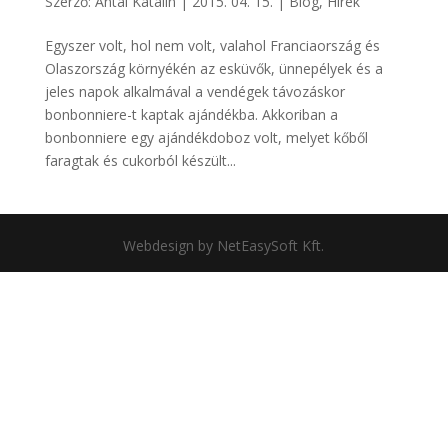
Szerző:
Antal Katalin
|
2015. 04. 15.
|
Blog
,
Hírek
Egyszer volt, hol nem volt, valahol Franciaország és
Olaszország környékén az esküvők, ünnepélyek és a
jeles napok alkalmával a vendégek távozáskor
bonbonniere-t kaptak ajándékba. Akkoriban a
bonbonniere egy ajándékdoboz volt, melyet kőből
faragtak és cukorból készült...
Webdesign by NetEasySoft Kft.