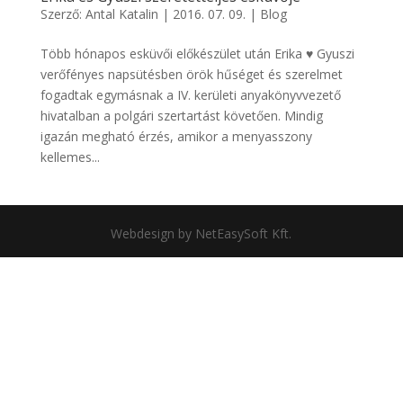
Szerző:
Antal Katalin
|
2016. 07. 09.
|
Blog
Több hónapos esküvői előkészület után Erika ♥ Gyuszi
verőfényes napsütésben örök hűséget és szerelmet
fogadtak egymásnak a IV. kerületi anyakönyvvezető
hivatalban a polgári szertartást követően. Mindig
igazán megható érzés, amikor a menyasszony
kellemes...
Webdesign by NetEasySoft Kft.