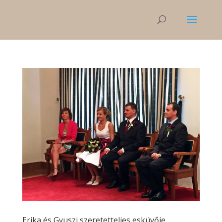
Erika és Gyuszi szeretetteljes esküvője