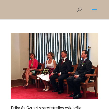
Erika és Gyuszi szeretetteljes esküvője