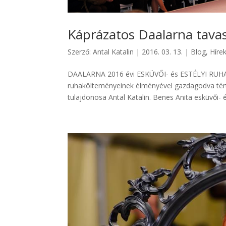
Káprázatos Daalarna tava
Szerző:
Antal Katalin
|
2016. 03. 13.
|
Blog
,
Híre
DAALARNA 2016 évi ESKÜVŐI- és ESTÉLYI RUHA
ruhakölteményeinek élményével gazdagodva tért 
tulajdonosa Antal Katalin. Benes Anita esküvői- és