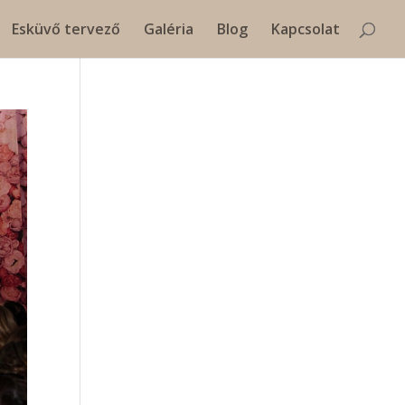
Esküvő tervező
Galéria
Blog
Kapcsolat