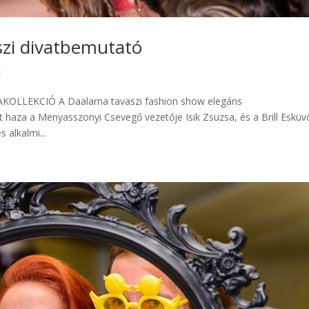
szi divatbemutató
k
KOLLEKCIÓ A Daalarna tavaszi fashion show elegáns
haza a Menyasszonyi Csevegő vezetője Isik Zsuzsa, és a Brill Esküv
 alkalmi...