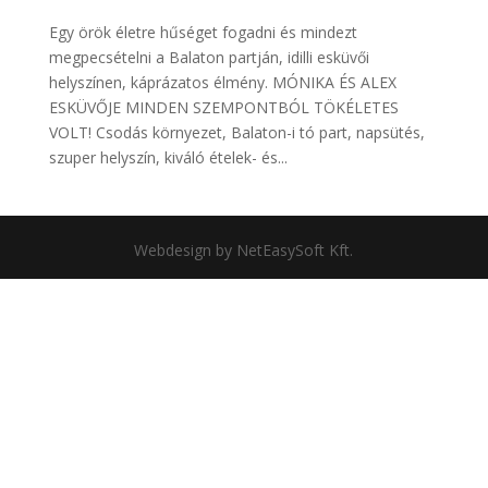
Egy örök életre hűséget fogadni és mindezt
megpecsételni a Balaton partján, idilli esküvői
helyszínen, káprázatos élmény. MÓNIKA ÉS ALEX
ESKÜVŐJE MINDEN SZEMPONTBÓL TÖKÉLETES
VOLT! Csodás környezet, Balaton-i tó part, napsütés,
szuper helyszín, kiváló ételek- és...
Webdesign by NetEasySoft Kft.