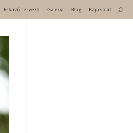
Esküvő tervező
Galéria
Blog
Kapcsolat