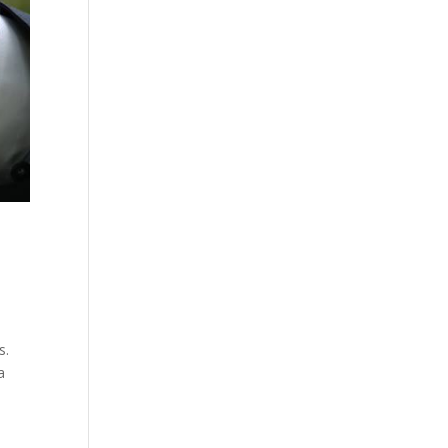
tos.
a