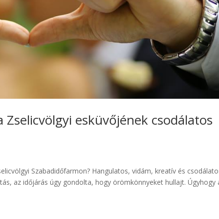
la Zselicvölgyi esküvőjének csodálatos
Zselicvölgyi Szabadidőfarmon? Hangulatos, vidám, kreatív és csodála
s, az időjárás úgy gondolta, hogy örömkönnyeket hullajt. Úgyhogy 