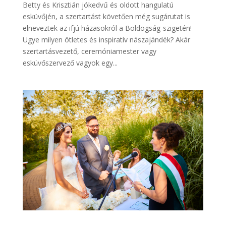
Betty és Krisztián jókedvű és oldott hangulatú
esküvőjén, a szertartást követően még sugárutat is
elneveztek az ifjú házasokról a Boldogság-szigetén!
Ugye milyen ötletes és inspiratív nászajándék? Akár
szertartásvezető, ceremóniamester vagy
esküvőszervező vagyok egy...