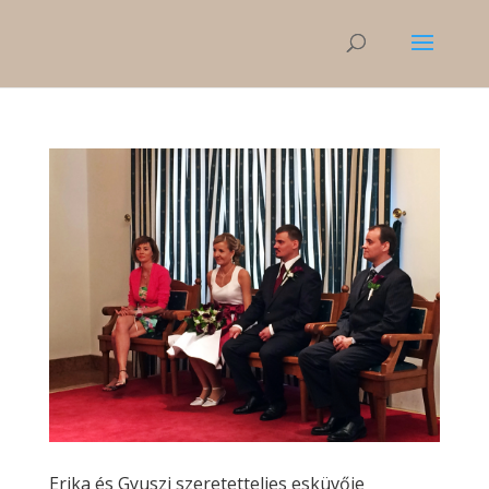
Erika és Gyuszi szeretetteljes esküvője