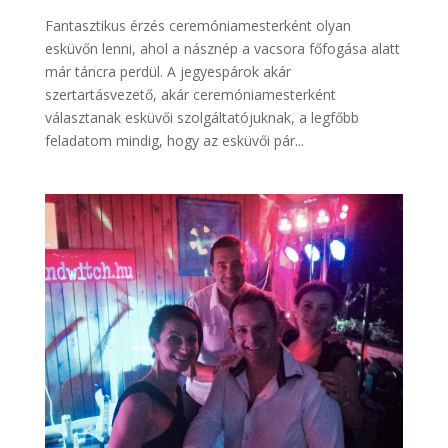
Fantasztikus érzés ceremóniamesterként olyan
esküvőn lenni, ahol a násznép a vacsora főfogása alatt
már táncra perdül. A jegyespárok akár
szertartásvezető, akár ceremóniamesterként
választanak esküvői szolgáltatójuknak, a legfőbb
feladatom mindig, hogy az esküvői pár...